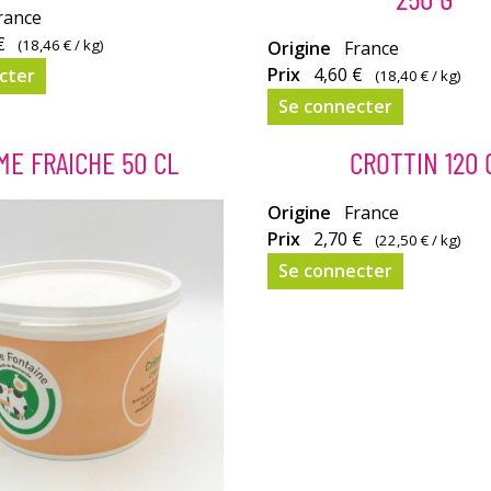
rance
€
(
18,46 €
/ kg)
Origine
France
ie
Prix
4,60 €
cter
(
18,40 €
/ kg)
Se connecter
ectement.
ME FRAICHE 50 CL
CROTTIN 120 
Ce fromage peut
Origine
France
être
Prix
2,70 €
(
22,50 €
/ kg)
consommé
Se connecter
au
entrée,
en
apéritif
ou
sur
un
plateau