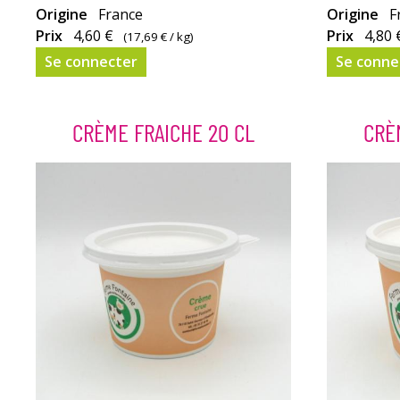
Fabriqué
Origine
France
Fabriqué
Origine
F
à
Prix
4,60 €
à
Prix
4,80 
(
17,69 €
/ kg)
la Chèvrerie
la Chèvrer
Se connecter
Se conne
du
du
Mesnil directement.
Mesnil dir
CRÈME FRAICHE 20 CL
CRÈ