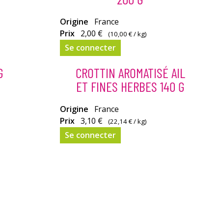
Origine
France
Prix
2,00 €
(
10,00 €
/ kg)
Se connecter
G
CROTTIN AROMATISÉ AIL
ET FINES HERBES 140 G
Un
Origine
France
fromage
Prix
3,10 €
(
22,14 €
/ kg)
plein de
Se connecter
saveurs.