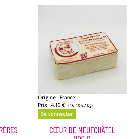
Origine
France
Prix
4,10 €
(
16,40 €
/ kg)
Se connecter
FRÈRES
CŒUR DE NEUFCHÂTEL
200 G