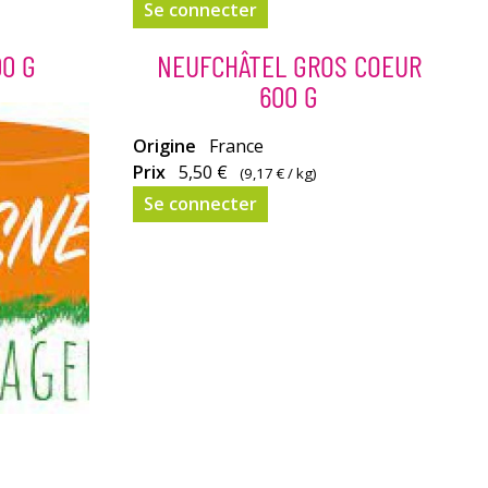
Se connecter
0 G
NEUFCHÂTEL GROS COEUR
600 G
Origine
France
Prix
5,50 €
(
9,17 €
/ kg)
Se connecter