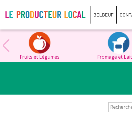
Le
producteur
BELBEUF
CONT
local
-
Belbeuf
Fruits et Légumes
Fromage et Lai