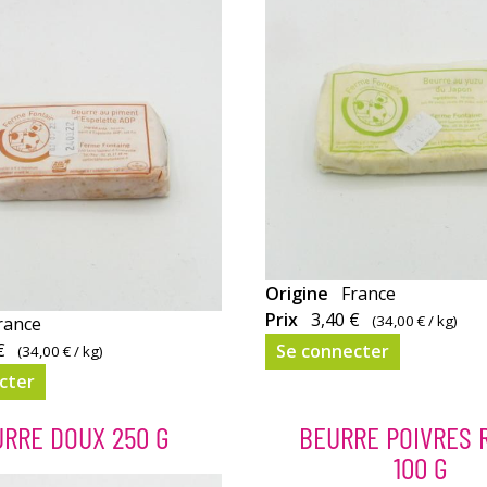
Origine
France
Prix
3,40 €
(
34,00 €
/ kg)
rance
€
Se connecter
(
34,00 €
/ kg)
cter
RRE DOUX 250 G
BEURRE POIVRES 
100 G