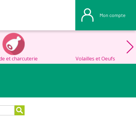
Mon compte
de et charcuterie
Volailles et Oeufs