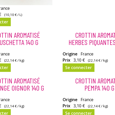
de
rance
fromage
€
en
(
10,10 €
/ L)
dessert.
cter
TTIN AROMATISÉ
CROTTIN AROMA
USCHETTA 140 G
HERBES PIQUANTES
rance
Sa
Origine
France
€
couleur
Prix
3,10 €
(
22,14 €
/ kg)
(
22,14 €
/ kg)
vive
cter
Se connecter
et
son
TTIN AROMATISÉ
CROTTIN AROMA
parfum
NGE OIGNOR 140 G
PEMPA 140 G
épicé.
rance
Un
Origine
France
€
fromage
Prix
3,10 €
(
22,14 €
/ kg)
(
22,14 €
/ kg)
plein
cter
Se connecter