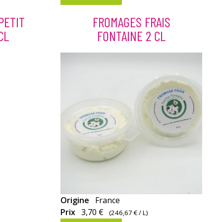
Fermière au
lait
PETIT
FROMAGES FRAIS
cru.
CL
FONTAINE 2 CL
Origine
France
Prix
3,70 €
(
246,67 €
/ L)