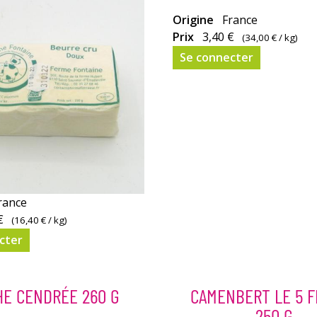
Origine
France
Prix
3,40 €
(
34,00 €
/ kg)
Se connecter
rance
€
(
16,40 €
/ kg)
cter
E CENDRÉE 260 G
CAMENBERT LE 5 
250 G