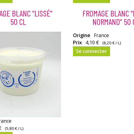
de
couleurs
AGE BLANC "LISSÉ"
FROMAGE BLANC "
et
50 CL
NORMAND" 50 
de
saveurs.
Mélange
Origine
France
n
de
Prix
4,10 €
(
8,20 €
/ L)
fromage
Se connecter
blanc
et
de
crème
fraiche
rance
€
(
5,80 €
/ L)