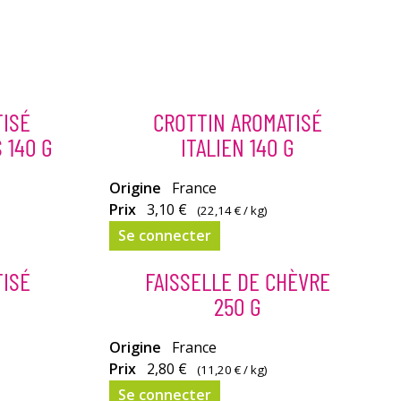
TISÉ
CROTTIN AROMATISÉ
 140 G
ITALIEN 140 G
Crottin
Origine
France
épicé aux
Prix
3,10 €
(
22,14 €
/ kg)
saveurs
Se connecter
de
l'Italie.
TISÉ
FAISSELLE DE CHÈVRE
250 G
Faisselle
Origine
France
de
Prix
2,80 €
(
11,20 €
/ kg)
Chèvre
Se connecter