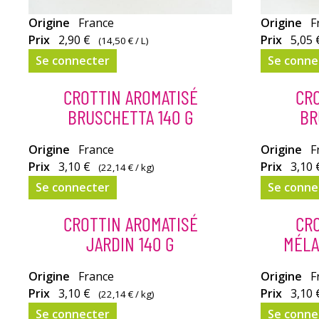
Origine
France
Origine
F
Prix
2,90 €
Prix
5,05 
(
14,50 €
/ L)
Se connecter
Se conne
CROTTIN AROMATISÉ
CRO
BRUSCHETTA 140 G
BR
Un
Origine
France
Un
Origine
F
fromage
Prix
3,10 €
fromage
Prix
3,10 
(
22,14 €
/ kg)
plein
plein
Se connecter
Se conne
de
de
couleurs
couleurs
CROTTIN AROMATISÉ
CRO
et
et
JARDIN 140 G
MÉLA
de
de
saveurs.
saveurs.
Le
Origine
France
Idéal
Origine
F
Crottin
Prix
3,10 €
pour
Prix
3,10 
(
22,14 €
/ kg)
de
2
Se connecter
Se conne