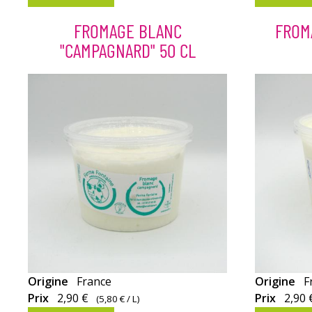
chèvre
à
Jardin est
3
FROMAGE BLANC
FROM
un
personnes
"CAMPAGNARD" 50 CL
petit
ou
fromage
en
de
propositio
chèvre
sur
rond
un
qui
plateau.
est
épicé.
Fromage
Fromage
Origine
France
Origine
F
blanc
blanc
Prix
2,90 €
Prix
2,90 
(
5,80 €
/ L)