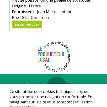
filet de poisson ou une poêlée de st-Jacques
Origine
France
Fournisseur
Jean Marie Lenfant
Prix
8,00 €
(
8,00 €
/ L)
Se connecter
Mentions légales
-
La coopérative
© Copyright 2026 - LE PRODUCTEUR LOCAL - Tous droits
Ce site utilise des cookies techniques afin de
réservés - Conception :
Sarl Dynapse
vous proposer une navigation confortable. En
naviguant sur le site vous acceptez l’utilisation