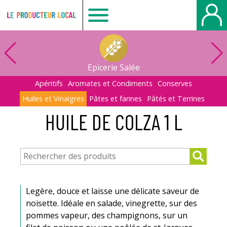
Le
producteur
Epicerie Salée
local
Apéritifs
Aromates et Condiments
Conserves
Huiles et Vinaigres
Pâtes et farines
Pâtés et Terrines
-
HUILE DE COLZA 1 L
Belbeuf
Legère, douce et laisse une délicate saveur de
noisette. Idéale en salade, vinegrette, sur des
pommes vapeur, des champignons, sur un