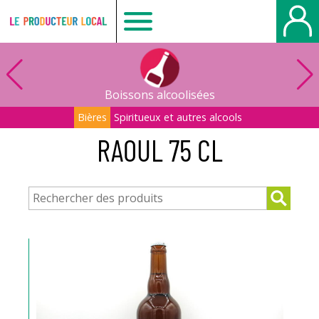
Le
producteur
Boissons alcoolisées
local
Bières
Spiritueux et autres alcools
RAOUL 75 CL
-
Belbeuf