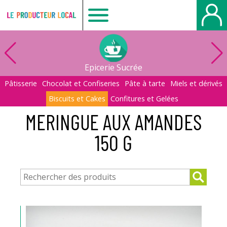
Le
producteur
Epicerie Sucrée
local
Pâtisserie
Chocolat et Confiseries
Pâte à tarte
Miels et dérivés
Biscuits et Cakes
Confitures et Gelées
-
MERINGUE AUX AMANDES
150 G
Belbeuf