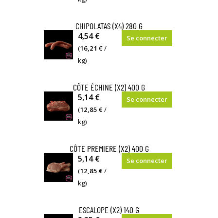
et
nature,
poivre.
salée
CHIPOLATAS (X4) 280 G
Chair
et
Saucisse
4,54 €
Se connecter
assez
poivrée.
de
(
16,21 €
/
maigre
Chair
chair
kg)
qui
assez
nature
peut
maigre
sans
CÔTE ÉCHINE (X2) 400 G
entrer
qui
aucun
Côte
5,14 €
dans
Se connecter
peut
additif,
échine
(
12,85 €
/
de
entrer
salée
ou
kg)
multiples
dans
et
grillade
préparations
de
poivrée
Partie
telles
CÔTE PREMIERE (X2) 400 G
multiples
Embossée
avant
que
Côte
5,14 €
préparations
Se connecter
dans
de
les
première
(
12,85 €
/
telles
un
la
légumes
Partie
kg)
que
boyau
longe
farcis
centrale
les
naturel
légérement
ou
de
légumes
ESCALOPE (X2) 140 G
de
entrelassée
autres
la