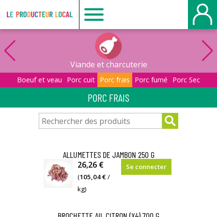
Le
producteur
Viande et charcuterie
local
Boeuf et veau
Porc cuit
Porc frais
Porc fumé
Porc Sec
PORC FRAIS
-
Belbeuf
ALLUMETTES DE JAMBON 250 G
environ
26,26 €
Se connecter
250g
(
105,04 €
/
kg)
BROCHETTE AIL CITRON (X4) 700 G