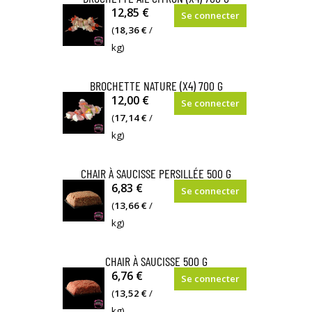
Morceaux
12,85 €
Se connecter
d'épaule
(
18,36 €
/
embrochés
kg)
avec
des
BROCHETTE NATURE (X4) 700 G
poivrons
Morceaux
12,00 €
Se connecter
et
d'épaule
(
17,14 €
/
des
embrochés
kg)
oignons
avec
marinés
des
CHAIR À SAUCISSE PERSILLÉE 500 G
dans
poivrons
Chair
6,83 €
Se connecter
un
et
à
(
13,66 €
/
jus
des
saucisse
kg)
de
oignons
persillée
citron
:
CHAIR À SAUCISSE 500 G
et
oignons,
Chair
6,76 €
pulpe
Se connecter
persil,
à
(
13,52 €
/
d'ail
sel
saucisse
kg)