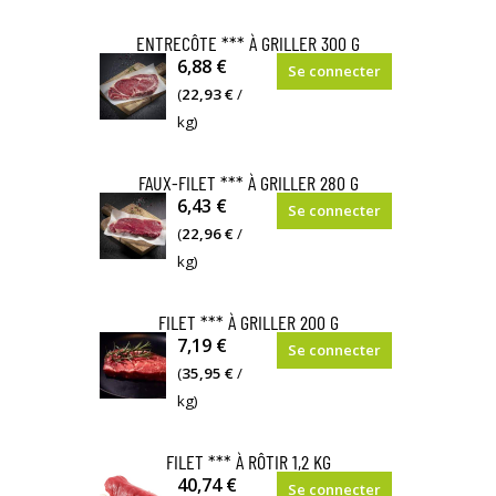
ENTRECÔTE *** À GRILLER 300 G
6,88 €
Se connecter
(
22,93 €
/
kg)
FAUX-FILET *** À GRILLER 280 G
6,43 €
Se connecter
(
22,96 €
/
kg)
FILET *** À GRILLER 200 G
7,19 €
Se connecter
(
35,95 €
/
kg)
FILET *** À RÔTIR 1,2 KG
40,74 €
Se connecter