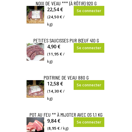
NOIX DE VEAU *** (À RÔTIR) 920 G
22,54 €
Se connecter
(
24,50 €
/
kg)
PETITES SAUCISSES PUR BŒUF 410 G
4,90 €
Se connecter
(
11,95 €
/
kg)
POITRINE DE VEAU 880 G
12,58 €
Se connecter
(
14,30 €
/
kg)
POT AU FEU ** À MIJOTER AVEC OS 1,1 KG
9,84 €
Se connecter
(
8,95 €
/ kg)