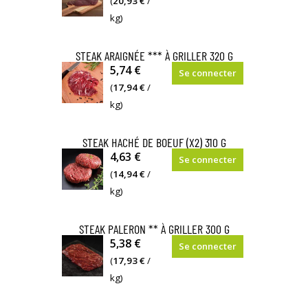
(
20,93 €
/
kg)
STEAK ARAIGNÉE *** À GRILLER 320 G
5,74 €
Se connecter
(
17,94 €
/
kg)
STEAK HACHÉ DE BOEUF (X2) 310 G
4,63 €
Se connecter
(
14,94 €
/
kg)
STEAK PALERON ** À GRILLER 300 G
5,38 €
Se connecter
(
17,93 €
/
kg)