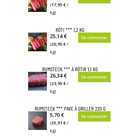
(
17,95 €
/
kg)
RÔTI *** 1,2 KG
25,14 €
Se connecter
(
20,95 €
/
kg)
RUMSTECK *** À RÔTIR 1,1 KG
26,34 €
Se connecter
(
23,95 €
/
kg)
RUMSTECK *** PAVE À GRILLER 220 G
5,70 €
Se connecter
(
25,91 €
/
kg)