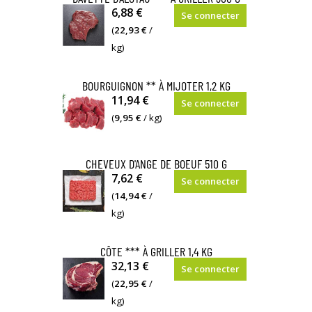
6,88 €
Se connecter
(
22,93 €
/
kg)
BOURGUIGNON ** À MIJOTER 1,2 KG
11,94 €
Se connecter
(
9,95 €
/ kg)
CHEVEUX D'ANGE DE BOEUF 510 G
7,62 €
Se connecter
(
14,94 €
/
kg)
CÔTE *** À GRILLER 1,4 KG
32,13 €
Se connecter
(
22,95 €
/
kg)