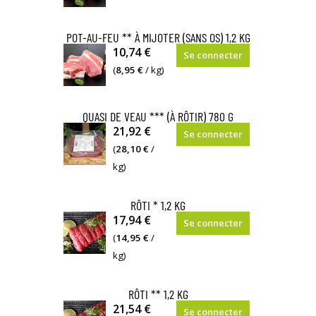
POT-AU-FEU ** À MIJOTER (SANS OS) 1,2 KG
10,74 €
Se connecter
(
8,95 €
/ kg)
QUASI DE VEAU *** (À RÔTIR) 780 G
21,92 €
Se connecter
(
28,10 €
/
kg)
RÔTI * 1,2 KG
17,94 €
Se connecter
(
14,95 €
/
kg)
RÔTI ** 1,2 KG
21,54 €
Se connecter