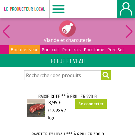
Le
producteur
Viande et charcuterie
local
Boeuf et veau
Porc cuit
Porc frais
Porc fumé
Porc Sec
BOEUF ET VEAU
-
Belbeuf
BASSE CÔTE ** À GRILLER 220 G
3,95 €
Se connecter
(
17,95 €
/
kg)
BAVETTE D’ALOYAU *** À GRILLER 300 G