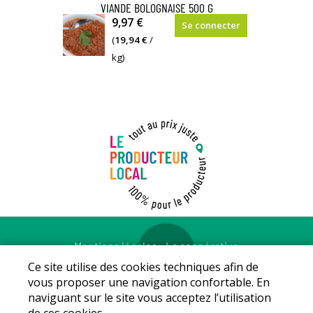
VIANDE BOLOGNAISE 500 G
9,97 €
Se connecter
(
19,94 €
/
kg)
Mentions légales
-
La coopérative
© Copyright 2026 - LE PRODUCTEUR LOCAL - Tous droits
Ce site utilise des cookies techniques afin de
réservés - Conception :
Sarl Dynapse
vous proposer une navigation confortable. En
naviguant sur le site vous acceptez l’utilisation