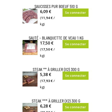
SAUCISSES PUR BOEUF 510 G
6,09 €
Se connecter
(
11,94 €
/
kg)
SAUTÉ - BLANQUETTE DE VEAU 1 KG
17,50 €
Se connecter
(
17,50 €
/
kg)
STEAK ** À GRILLER (X2) 300 G
5,38 €
Se connecter
(
17,93 €
/
kg)
STEAK *** À GRILLER (X2) 300 G
6,28 €
Se connecter