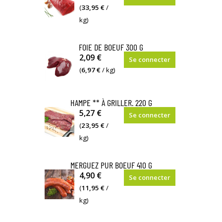
(
33,95 €
/
kg)
FOIE DE BOEUF 300 G
2,09 €
Se connecter
(
6,97 €
/ kg)
HAMPE ** À GRILLER. 220 G
5,27 €
Se connecter
(
23,95 €
/
kg)
MERGUEZ PUR BOEUF 410 G
4,90 €
Se connecter
(
11,95 €
/
kg)