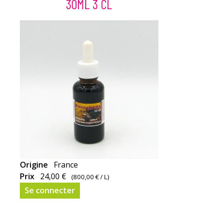
30ML 3 CL
torréfiées,
écrasées,
malaxées
(15%).
Sans
sucre
et
sans
huile
de
palme,
il
est
particulièrement
Antiviral,
Origine
France
apprécié
antibactérien,
Prix
24,00 €
(
800,00 €
/ L)
sur
antiparasitaire
Se connecter
des
et
crêpes,
antifongique...