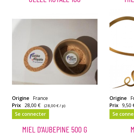
La
Doux
Origine
France
Origine
F
gelée
et
Prix
28,00 €
Prix
9,50 
(
28,00 €
/ p)
royale
suave, v
Se connecter
Se conne
est
l’appréci
un
dans
MIEL D'AUBEPINE 500 G
M
concentré
votre