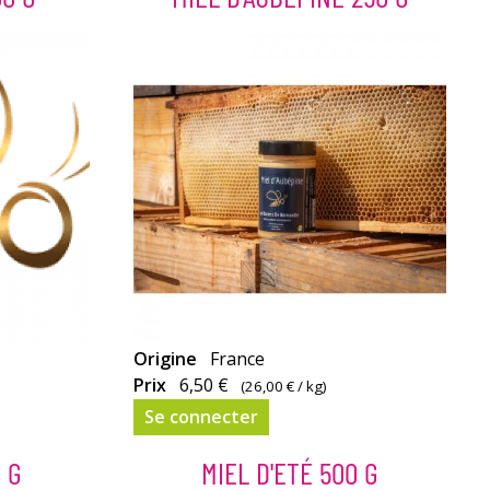
Le
Origine
France
miel
Prix
6,50 €
(
26,00 €
/ kg)
d'aubépine
Se connecter
est
un
 G
MIEL D'ETÉ 500 G
miel