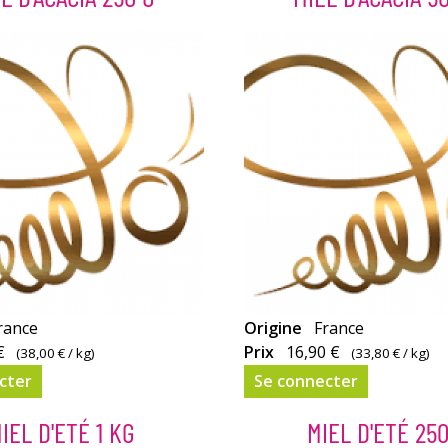
Doux
rance
Origine
France
et
€
Prix
16,90 €
(
38,00 €
/ kg)
(
33,80 €
/ kg)
ous
suave, vous
cter
Se connecter
erez
l’apprécierez
dans
IEL D'ETÉ 1 KG
MIEL D'ETÉ 250
votre