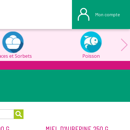
Mon compte
aces et Sorbets
Poisson
00 G
MIEL D'AUBEPINE 250 G