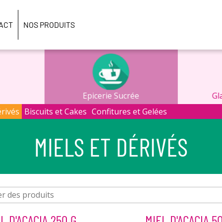
ACT
NOS PRODUITS
Epicerie Sucrée
Gl
érivés
Biscuits et Cakes
Confitures et Gelées
MIELS ET DÉRIVÉS
L D'ACACIA 250 G
MIEL D'ACACIA 5