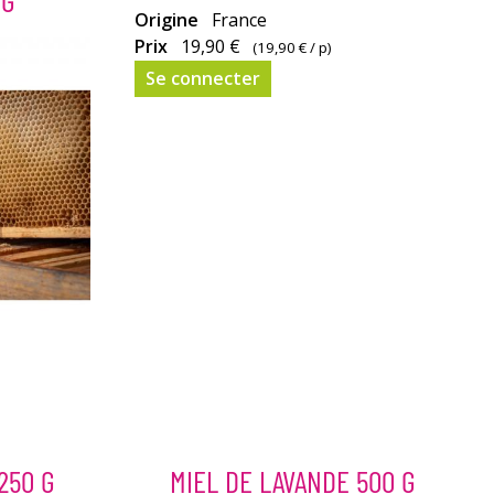
offrent
Riche
Origine
France
un
en
Prix
19,90 €
(
19,90 €
/ p)
miel
éléments
Se connecter
au
minéraux,
goût
le miel
fruité,
de
plus
forêt présente
parfumé
de
et
nombreux bienfaits pour
plus
notre
coloré
santé.
que
le
miel
de
printemps.
Il
contient
250 G
MIEL DE LAVANDE 500 G
des