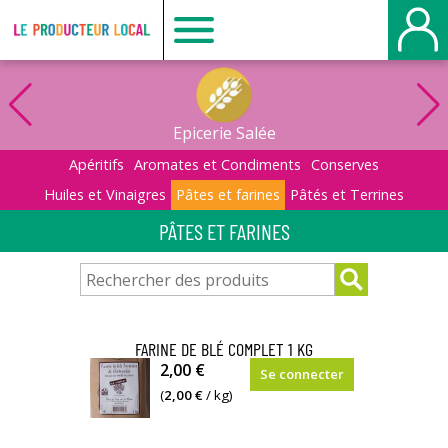
Le
producteur
Epicerie Salée
local
Apéritifs
Aromates et Condiments
Conserves
Huiles et Vinaigres
Pâtes et farines
Pâtés et Terrines
-
PÂTES ET FARINES
Belbeuf
FARINE DE BLÉ COMPLET 1 KG
Nous
2,00 €
Se connecter
écrasons
(
2,00 €
/ kg)
notre
blé