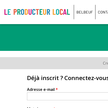
Le
producteur
BELBEUF
CONT
local
-
Belbeuf
Cr
Onglets
principaux
Déjà inscrit ? Connectez-vous
Adresse e-mail
*