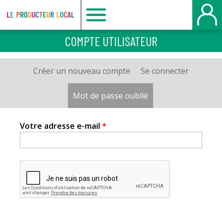
Le
COMPTE UTILISATEUR
producteur
Créer un nouveau compte
Se connecter
Onglets
local
principaux
Mot de passe oublié
(onglet actif)
-
Votre adresse e-mail
*
Belbeuf