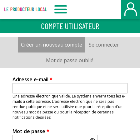
Le
COMPTE UTILISATEUR
producteur
Créer un nouveau compte
(onglet actif)
Se connecter
Onglets
local
principaux
Mot de passe oublié
-
Adresse e-mail
*
Belbeuf
Une adresse électronique valide. Le système enverra tous les e-
mails à cette adresse. L'adresse électronique ne sera pas
rendue publique et ne sera utilisée que pour la réception d'un
nouveau mot de passe ou pour la réception de certaines
notifications désirées.
Mot de passe
*