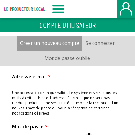
Le
COMPTE UTILISATEUR
producteur
Créer un nouveau compte
(onglet actif)
Se connecter
Onglets
local
principaux
Mot de passe oublié
-
Adresse e-mail
*
Belbeuf
Une adresse électronique valide. Le système enverra tous les e-
mails à cette adresse. L'adresse électronique ne sera pas
rendue publique et ne sera utilisée que pour la réception d'un
nouveau mot de passe ou pour la réception de certaines
notifications désirées.
Mot de passe
*