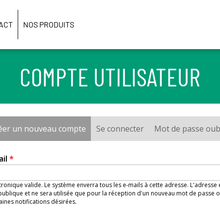
ACT
NOS PRODUITS
COMPTE UTILISATEUR
éer un nouveau compte
(onglet actif)
Se connecter
Mot de passe oub
ail
*
ronique valide. Le système enverra tous les e-mails à cette adresse. L'adresse
ublique et ne sera utilisée que pour la réception d'un nouveau mot de passe o
aines notifications désirées.