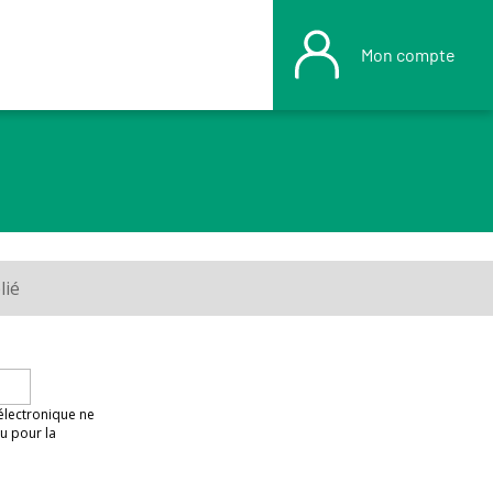
Mon compte
lié
 électronique ne
u pour la