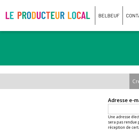
Le
producteur
BELBEUF
CONT
local
-
Belbeuf
Cr
Onglets
principaux
Adresse e-m
Une adresse élect
sera pas rendue p
réception de cert