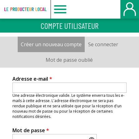
Le
COMPTE UTILISATEUR
producteur
Créer un nouveau compte
(onglet actif)
Se connecter
Onglets
local
principaux
Mot de passe oublié
-
Adresse e-mail
*
Belbeuf
Une adresse électronique valide. Le système enverra tous les e-
mails à cette adresse. L'adresse électronique ne sera pas
rendue publique et ne sera utilisée que pour la réception d'un
nouveau mot de passe ou pour la réception de certaines
notifications désirées.
Mot de passe
*